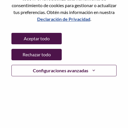
consentimiento de cookies para gestionar o actualizar
tus preferencias. Obtén más información en nuestra
Declaración de Privacidad
.
Contraseña
Aceptar todo
Rechazar todo
Iniciar sesión
¿Has olvidado tu contraseña?
Configuraciones avanzadas
Si eres un solicitante reciente para un puesto vacante
actual, tenemos su correo electrónico guardado en
nuestro sistema; seleccione "¿Olvidó su contraseña?" para
restablecer e iniciar sesión.
Si tienes problemas para iniciar sesión o registrarte como
nuevo usuario, comunícate con nuestro equipo de
recursos humanos en
hrsupport@lenovo.com
con los