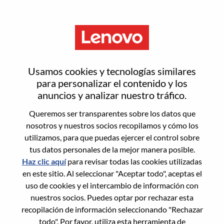
Menú
Inicia sesión o regístrate para
Usamos cookies y tecnologías similares
obtener una nueva cuenta de
para personalizar el contenido y los
anuncios y analizar nuestro tráfico.
usuario
Queremos ser transparentes sobre los datos que
nosotros y nuestros socios recopilamos y cómo los
utilizamos, para que puedas ejercer el control sobre
tus datos personales de la mejor manera posible.
Haz clic aquí
para revisar todas las cookies utilizadas
en este sitio. Al seleccionar "Aceptar todo", aceptas el
Usuario recurrente
uso de cookies y el intercambio de información con
nuestros socios. Puedes optar por rechazar esta
Inicio de sesión
recopilación de información seleccionando "Rechazar
Apellido
todo". Por favor, utiliza esta herramienta de