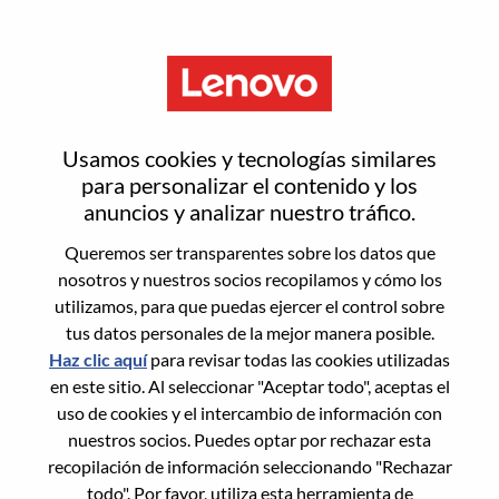
Menú
Restablecer contraseña
Usamos cookies y tecnologías similares
para personalizar el contenido y los
anuncios y analizar nuestro tráfico.
¿Estás seguro de que deseas
Queremos ser transparentes sobre los datos que
restablecer tu contraseña?
nosotros y nuestros socios recopilamos y cómo los
utilizamos, para que puedas ejercer el control sobre
tus datos personales de la mejor manera posible.
Enter the email address associated with your
Haz clic aquí
para revisar todas las cookies utilizadas
account, then click "Continue".
en este sitio. Al seleccionar "Aceptar todo", aceptas el
uso de cookies y el intercambio de información con
Te enviaremos un enlace por correo
nuestros socios. Puedes optar por rechazar esta
electrónico para restablecer tu contraseña.
recopilación de información seleccionando "Rechazar
todo". Por favor, utiliza esta herramienta de