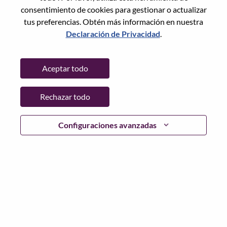
Restablece la contraseña con tu correo electrónico
Correo electrónico
*
consentimiento de cookies para gestionar o actualizar
tus preferencias. Obtén más información en nuestra
Declaración de Privacidad
.
Continuar
Aceptar todo
Volver
Rechazar todo
Configuraciones avanzadas
Lenovo.com
Privacidad
|
Términos de uso
|
Preguntas
Frecuentes
Sigue WeAreLenovo
|
Herramienta
de Consentimiento de Cookies