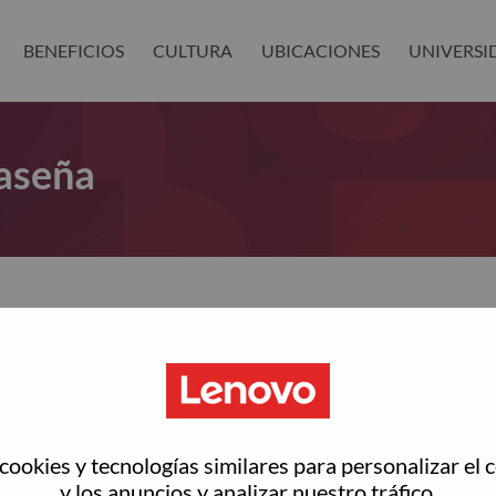
BENEFICIOS
CULTURA
UBICACIONES
UNIVERSI
aseña
as restablecer tu contraseña?
ted with your account, then click "Continue".
rreo electrónico para restablecer tu contraseña
ookies y tecnologías similares para personalizar el 
y los anuncios y analizar nuestro tráfico.