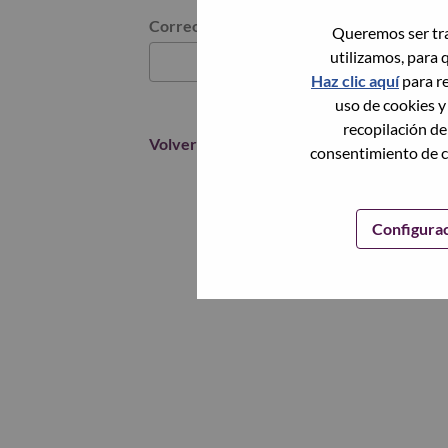
Restablece la contraseña con tu correo elec
Correo electrónico
*
Queremos ser tra
utilizamos, para 
Haz clic aquí
para re
uso de cookies y
recopilación de
Volver
consentimiento de c
Configura