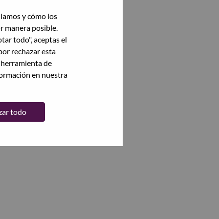
ilamos y cómo los
or manera posible.
ptar todo", aceptas el
por rechazar esta
a herramienta de
formación en nuestra
zar todo