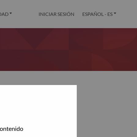
DAD
INICIAR SESIÓN
ESPAÑOL - ES
.
contenido