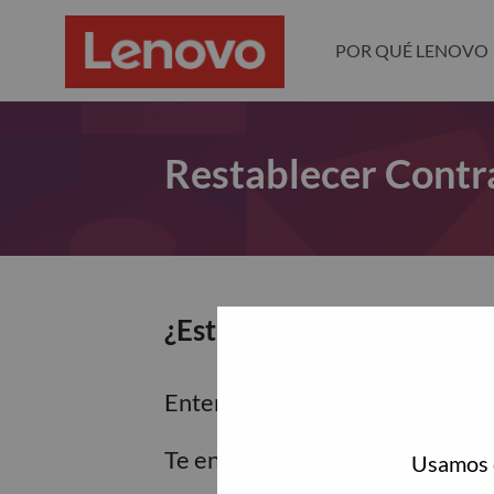
POR QUÉ LENOVO
Restablecer Contr
¿Estás seguro de que dese
Enter the email address associa
Te enviaremos un enlace por co
Usamos c