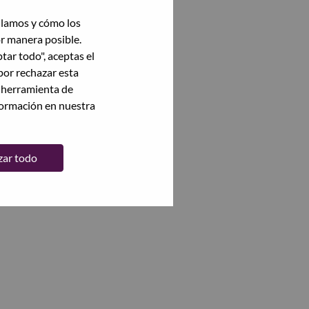
ilamos y cómo los
or manera posible.
ptar todo", aceptas el
por rechazar esta
a herramienta de
formación en nuestra
zar todo