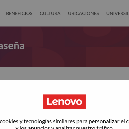
BENEFICIOS
CULTURA
UBICACIONES
UNIVERSI
aseña
as restablecer tu contraseña?
ted with your account, then click "Continue".
rreo electrónico para restablecer tu contraseña
ookies y tecnologías similares para personalizar el 
y los anuncios y analizar nuestro tráfico.