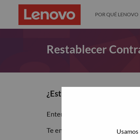
POR QUÉ LENOVO
Restablecer Contr
¿Estás seguro de que dese
Enter the email address associa
Te enviaremos un enlace por co
Usamos c