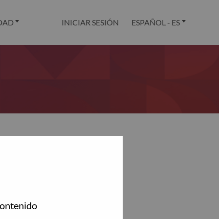
DAD
INICIAR SESIÓN
ESPAÑOL - ES
.
contenido