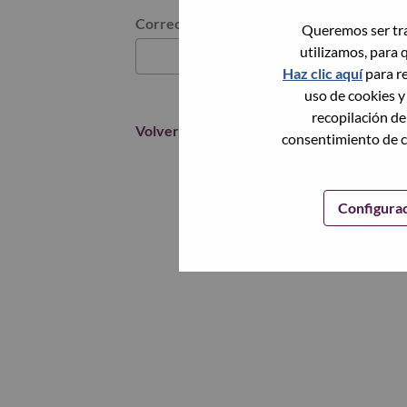
Restablece la contraseña con tu correo elec
Correo electrónico
*
Queremos ser tra
utilizamos, para 
Haz clic aquí
para re
uso de cookies y
recopilación de
Volver
consentimiento de c
Configura