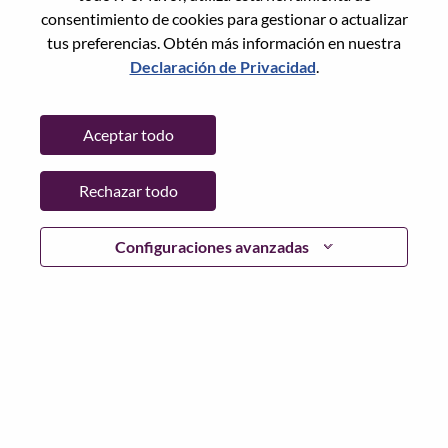
Restablece la contraseña con tu correo electrónico
Correo electrónico
*
consentimiento de cookies para gestionar o actualizar
tus preferencias. Obtén más información en nuestra
Declaración de Privacidad
.
Continuar
Aceptar todo
Volver
Rechazar todo
Configuraciones avanzadas
Lenovo.com
Privacidad
|
Términos de uso
|
Preguntas
Frecuentes
Sigue WeAreLenovo
|
Herramienta
de Consentimiento de Cookies