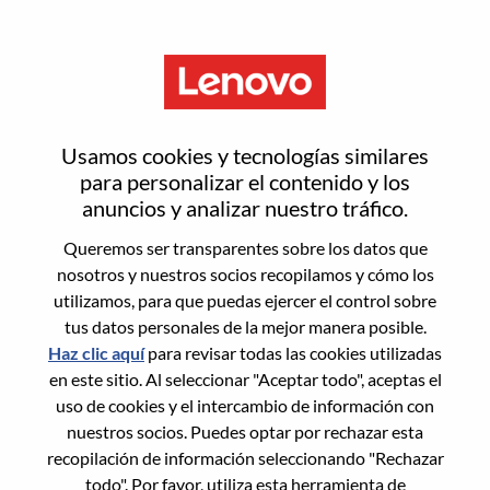
Menú
Restablecer contraseña
Usamos cookies y tecnologías similares
para personalizar el contenido y los
anuncios y analizar nuestro tráfico.
¿Estás seguro de que deseas
Queremos ser transparentes sobre los datos que
restablecer tu contraseña?
nosotros y nuestros socios recopilamos y cómo los
utilizamos, para que puedas ejercer el control sobre
tus datos personales de la mejor manera posible.
Enter the email address associated with your
Haz clic aquí
para revisar todas las cookies utilizadas
account, then click "Continue".
en este sitio. Al seleccionar "Aceptar todo", aceptas el
uso de cookies y el intercambio de información con
Te enviaremos un enlace por correo
nuestros socios. Puedes optar por rechazar esta
electrónico para restablecer tu contraseña.
recopilación de información seleccionando "Rechazar
todo". Por favor, utiliza esta herramienta de