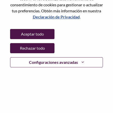
Restablece la contraseña con tu correo electrónico
Correo electrónico
*
consentimiento de cookies para gestionar o actualizar
tus preferencias. Obtén más información en nuestra
Declaración de Privacidad
.
Continuar
Aceptar todo
Volver
Rechazar todo
Configuraciones avanzadas
Lenovo.com
Privacidad
|
Términos de uso
|
Preguntas
Frecuentes
Sigue WeAreLenovo
|
Herramienta
de Consentimiento de Cookies