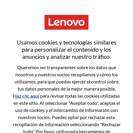
Menú
Restablecer contraseña
Usamos cookies y tecnologías similares
para personalizar el contenido y los
anuncios y analizar nuestro tráfico.
¿Estás seguro de que deseas
Queremos ser transparentes sobre los datos que
restablecer tu contraseña?
nosotros y nuestros socios recopilamos y cómo los
utilizamos, para que puedas ejercer el control sobre
tus datos personales de la mejor manera posible.
Enter the email address associated with your
Haz clic aquí
para revisar todas las cookies utilizadas
account, then click "Continue".
en este sitio. Al seleccionar "Aceptar todo", aceptas el
uso de cookies y el intercambio de información con
Te enviaremos un enlace por correo
nuestros socios. Puedes optar por rechazar esta
electrónico para restablecer tu contraseña.
recopilación de información seleccionando "Rechazar
todo". Por favor, utiliza esta herramienta de