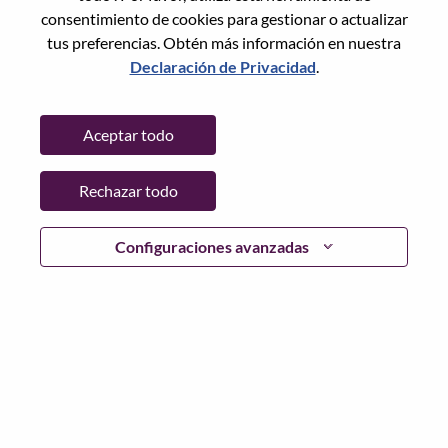
Restablece la contraseña con tu correo electrónico
Correo electrónico
*
consentimiento de cookies para gestionar o actualizar
tus preferencias. Obtén más información en nuestra
Declaración de Privacidad
.
Continuar
Aceptar todo
Volver
Rechazar todo
Configuraciones avanzadas
Lenovo.com
Privacidad
|
Términos de uso
|
Preguntas
Frecuentes
Sigue WeAreLenovo
|
Herramienta
de Consentimiento de Cookies