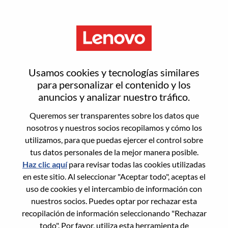
Menú
Restablecer contraseña
Usamos cookies y tecnologías similares
para personalizar el contenido y los
anuncios y analizar nuestro tráfico.
¿Estás seguro de que deseas
Queremos ser transparentes sobre los datos que
restablecer tu contraseña?
nosotros y nuestros socios recopilamos y cómo los
utilizamos, para que puedas ejercer el control sobre
tus datos personales de la mejor manera posible.
Enter the email address associated with your
Haz clic aquí
para revisar todas las cookies utilizadas
account, then click "Continue".
en este sitio. Al seleccionar "Aceptar todo", aceptas el
uso de cookies y el intercambio de información con
Te enviaremos un enlace por correo
nuestros socios. Puedes optar por rechazar esta
electrónico para restablecer tu contraseña.
recopilación de información seleccionando "Rechazar
todo". Por favor, utiliza esta herramienta de