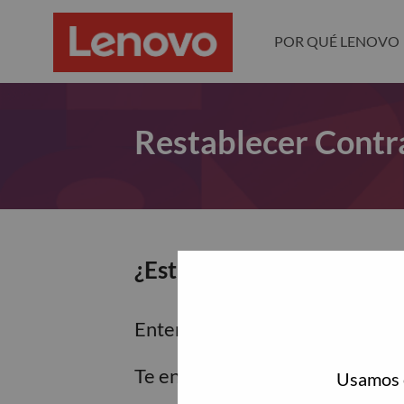
POR QUÉ LENOVO
Restablecer Contr
¿Estás seguro de que dese
Enter the email address associa
Te enviaremos un enlace por co
Usamos c