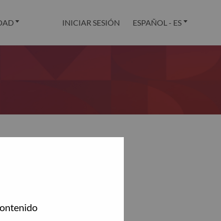
DAD
INICIAR SESIÓN
ESPAÑOL - ES
.
contenido