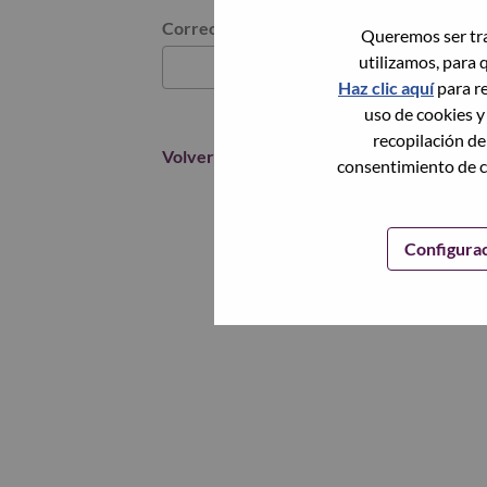
Restablece la contraseña con tu correo elec
Correo electrónico
*
Queremos ser tra
utilizamos, para 
Haz clic aquí
para re
uso de cookies y
recopilación de
Volver
consentimiento de c
Configura