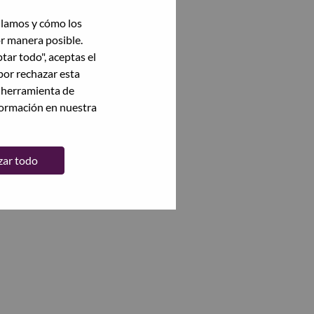
ilamos y cómo los
or manera posible.
ptar todo", aceptas el
por rechazar esta
a herramienta de
formación en nuestra
zar todo