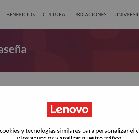
BENEFICIOS
CULTURA
UBICACIONES
UNIVERSI
aseña
as restablecer tu contraseña?
ted with your account, then click "Continue".
rreo electrónico para restablecer tu contraseña
ookies y tecnologías similares para personalizar el 
y los anuncios y analizar nuestro tráfico.