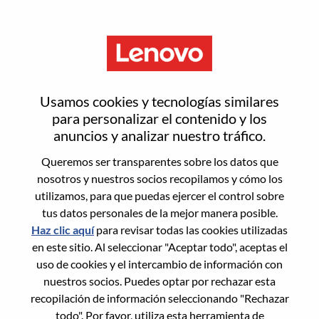
Menú
Restablecer contraseña
Usamos cookies y tecnologías similares
para personalizar el contenido y los
anuncios y analizar nuestro tráfico.
¿Estás seguro de que deseas
Queremos ser transparentes sobre los datos que
restablecer tu contraseña?
nosotros y nuestros socios recopilamos y cómo los
utilizamos, para que puedas ejercer el control sobre
tus datos personales de la mejor manera posible.
Enter the email address associated with your
Haz clic aquí
para revisar todas las cookies utilizadas
account, then click "Continue".
en este sitio. Al seleccionar "Aceptar todo", aceptas el
uso de cookies y el intercambio de información con
Te enviaremos un enlace por correo
nuestros socios. Puedes optar por rechazar esta
electrónico para restablecer tu contraseña.
recopilación de información seleccionando "Rechazar
todo". Por favor, utiliza esta herramienta de