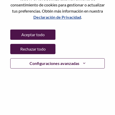
Restablece la contraseña con tu correo electrónico
Correo electrónico
*
consentimiento de cookies para gestionar o actualizar
tus preferencias. Obtén más información en nuestra
Declaración de Privacidad
.
Continuar
Aceptar todo
Volver
Rechazar todo
Configuraciones avanzadas
Lenovo.com
Privacidad
|
Términos de uso
|
Preguntas
Frecuentes
Sigue WeAreLenovo
|
Herramienta
de Consentimiento de Cookies