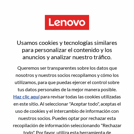
Menú
Restablecer contraseña
Usamos cookies y tecnologías similares
para personalizar el contenido y los
anuncios y analizar nuestro tráfico.
¿Estás seguro de que deseas
Queremos ser transparentes sobre los datos que
restablecer tu contraseña?
nosotros y nuestros socios recopilamos y cómo los
utilizamos, para que puedas ejercer el control sobre
tus datos personales de la mejor manera posible.
Enter the email address associated with your
Haz clic aquí
para revisar todas las cookies utilizadas
account, then click "Continue".
en este sitio. Al seleccionar "Aceptar todo", aceptas el
uso de cookies y el intercambio de información con
Te enviaremos un enlace por correo
nuestros socios. Puedes optar por rechazar esta
electrónico para restablecer tu contraseña.
recopilación de información seleccionando "Rechazar
todo". Por favor, utiliza esta herramienta de