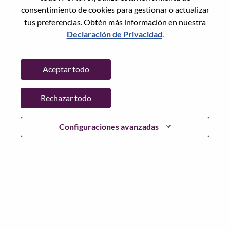
Restablece la contraseña con tu correo electrónico
Correo electrónico
*
consentimiento de cookies para gestionar o actualizar
tus preferencias. Obtén más información en nuestra
Declaración de Privacidad
.
Continuar
Aceptar todo
Volver
Rechazar todo
Configuraciones avanzadas
Lenovo.com
Privacidad
|
Términos de uso
|
Preguntas
Frecuentes
Sigue WeAreLenovo
|
Herramienta
de Consentimiento de Cookies