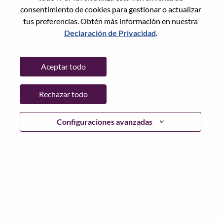
Restablece la contraseña con tu correo electrónico
Correo electrónico
*
consentimiento de cookies para gestionar o actualizar
tus preferencias. Obtén más información en nuestra
Declaración de Privacidad
.
Continuar
Aceptar todo
Volver
Rechazar todo
Configuraciones avanzadas
Lenovo.com
Privacidad
|
Términos de uso
|
Preguntas
Frecuentes
Sigue WeAreLenovo
|
Herramienta
de Consentimiento de Cookies