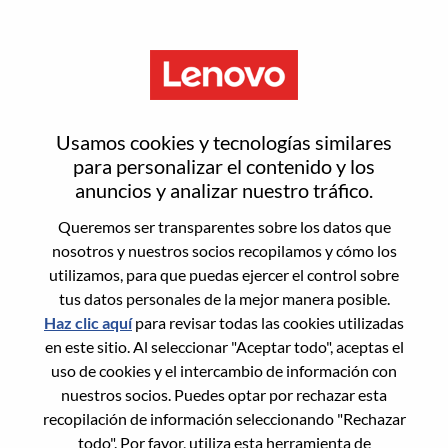
Menú
Restablecer contraseña
Usamos cookies y tecnologías similares
para personalizar el contenido y los
anuncios y analizar nuestro tráfico.
¿Estás seguro de que deseas
Queremos ser transparentes sobre los datos que
restablecer tu contraseña?
nosotros y nuestros socios recopilamos y cómo los
utilizamos, para que puedas ejercer el control sobre
tus datos personales de la mejor manera posible.
Enter the email address associated with your
Haz clic aquí
para revisar todas las cookies utilizadas
account, then click "Continue".
en este sitio. Al seleccionar "Aceptar todo", aceptas el
uso de cookies y el intercambio de información con
Te enviaremos un enlace por correo
nuestros socios. Puedes optar por rechazar esta
electrónico para restablecer tu contraseña.
recopilación de información seleccionando "Rechazar
todo". Por favor, utiliza esta herramienta de