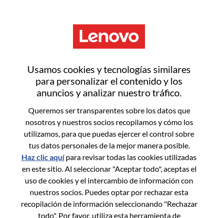
Menú
Restablecer contraseña
Usamos cookies y tecnologías similares
para personalizar el contenido y los
anuncios y analizar nuestro tráfico.
¿Estás seguro de que deseas
Queremos ser transparentes sobre los datos que
restablecer tu contraseña?
nosotros y nuestros socios recopilamos y cómo los
utilizamos, para que puedas ejercer el control sobre
tus datos personales de la mejor manera posible.
Enter the email address associated with your
Haz clic aquí
para revisar todas las cookies utilizadas
account, then click "Continue".
en este sitio. Al seleccionar "Aceptar todo", aceptas el
uso de cookies y el intercambio de información con
Te enviaremos un enlace por correo
nuestros socios. Puedes optar por rechazar esta
electrónico para restablecer tu contraseña.
recopilación de información seleccionando "Rechazar
todo". Por favor, utiliza esta herramienta de