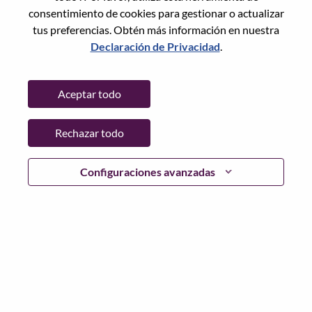
Restablece la contraseña con tu correo electrónico
Correo electrónico
*
consentimiento de cookies para gestionar o actualizar
tus preferencias. Obtén más información en nuestra
Declaración de Privacidad
.
Continuar
Aceptar todo
Volver
Rechazar todo
Configuraciones avanzadas
Lenovo.com
Privacidad
|
Términos de uso
|
Preguntas
Frecuentes
Sigue WeAreLenovo
|
Herramienta
de Consentimiento de Cookies