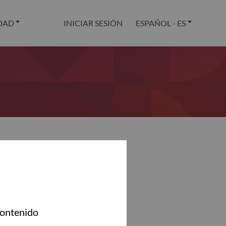
DAD
INICIAR SESIÓN
ESPAÑOL - ES
.
contenido