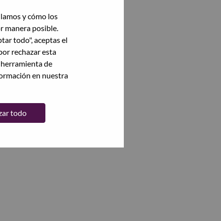
ilamos y cómo los
or manera posible.
ptar todo", aceptas el
por rechazar esta
a herramienta de
formación en nuestra
zar todo