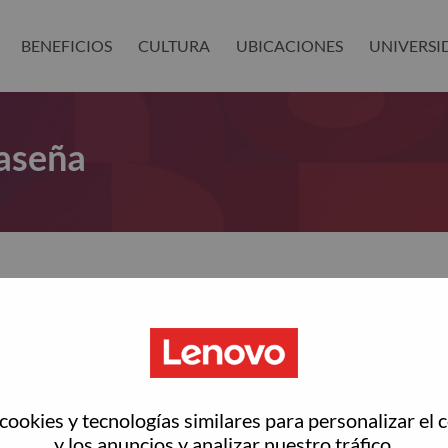
BENEFICIOS
CULTURA
UBICACIONES
UNIVERSI
aseña
as restablecer tu contraseña?
ted with your account, then click "Continue".
rreo electrónico para restablecer tu contraseña
ookies y tecnologías similares para personalizar el 
y los anuncios y analizar nuestro tráfico.