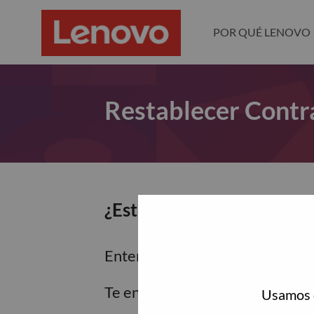
POR QUÉ LENOVO
Restablecer Contr
¿Estás seguro de que dese
Enter the email address associa
Te enviaremos un enlace por co
Usamos c