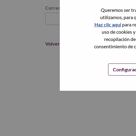
Restablece la contraseña con tu correo elec
Correo electrónico
*
Queremos ser tra
utilizamos, para 
Haz clic aquí
para re
uso de cookies y
recopilación de
Volver
consentimiento de c
Configura