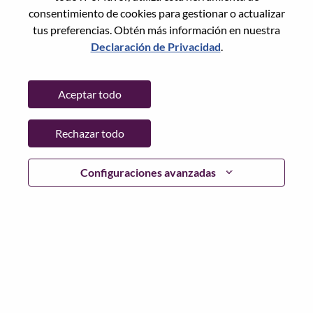
Restablece la contraseña con tu correo electrónico
Correo electrónico
*
consentimiento de cookies para gestionar o actualizar
tus preferencias. Obtén más información en nuestra
Declaración de Privacidad
.
Continuar
Aceptar todo
Volver
Rechazar todo
Configuraciones avanzadas
Lenovo.com
Privacidad
|
Términos de uso
|
Preguntas
Frecuentes
Sigue WeAreLenovo
|
Herramienta
de Consentimiento de Cookies