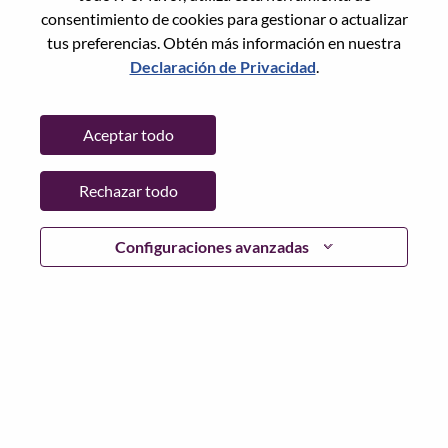
Restablece la contraseña con tu correo electrónico
Correo electrónico
*
consentimiento de cookies para gestionar o actualizar
tus preferencias. Obtén más información en nuestra
Declaración de Privacidad
.
Continuar
Aceptar todo
Volver
Rechazar todo
Configuraciones avanzadas
Lenovo.com
Privacidad
|
Términos de uso
|
Preguntas
Frecuentes
Sigue WeAreLenovo
|
Herramienta
de Consentimiento de Cookies