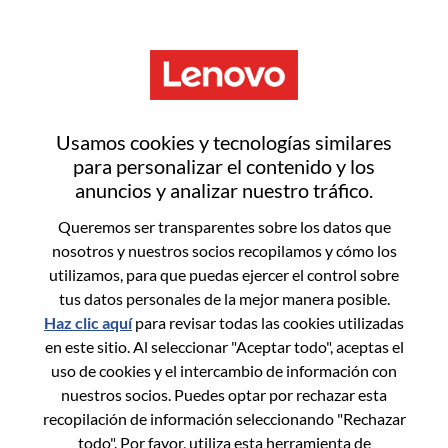
Menú
Restablecer contraseña
Usamos cookies y tecnologías similares
para personalizar el contenido y los
anuncios y analizar nuestro tráfico.
¿Estás seguro de que deseas
Queremos ser transparentes sobre los datos que
restablecer tu contraseña?
nosotros y nuestros socios recopilamos y cómo los
utilizamos, para que puedas ejercer el control sobre
tus datos personales de la mejor manera posible.
Enter the email address associated with your
Haz clic aquí
para revisar todas las cookies utilizadas
account, then click "Continue".
en este sitio. Al seleccionar "Aceptar todo", aceptas el
uso de cookies y el intercambio de información con
Te enviaremos un enlace por correo
nuestros socios. Puedes optar por rechazar esta
electrónico para restablecer tu contraseña.
recopilación de información seleccionando "Rechazar
todo". Por favor, utiliza esta herramienta de