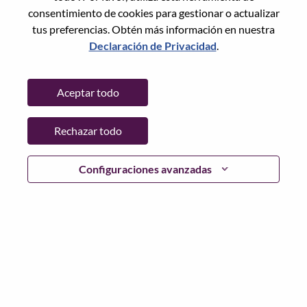
Restablece la contraseña con tu correo electrónico
Correo electrónico
*
consentimiento de cookies para gestionar o actualizar
tus preferencias. Obtén más información en nuestra
Declaración de Privacidad
.
Continuar
Aceptar todo
Volver
Rechazar todo
Configuraciones avanzadas
Lenovo.com
Privacidad
|
Términos de uso
|
Preguntas
Frecuentes
Sigue WeAreLenovo
|
Herramienta
de Consentimiento de Cookies