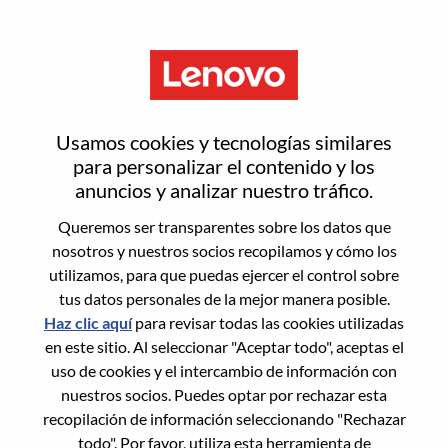
Menú
Restablecer contraseña
Usamos cookies y tecnologías similares
para personalizar el contenido y los
anuncios y analizar nuestro tráfico.
¿Estás seguro de que deseas
Queremos ser transparentes sobre los datos que
restablecer tu contraseña?
nosotros y nuestros socios recopilamos y cómo los
utilizamos, para que puedas ejercer el control sobre
tus datos personales de la mejor manera posible.
Enter the email address associated with your
Haz clic aquí
para revisar todas las cookies utilizadas
account, then click "Continue".
en este sitio. Al seleccionar "Aceptar todo", aceptas el
uso de cookies y el intercambio de información con
Te enviaremos un enlace por correo
nuestros socios. Puedes optar por rechazar esta
electrónico para restablecer tu contraseña.
recopilación de información seleccionando "Rechazar
todo". Por favor, utiliza esta herramienta de