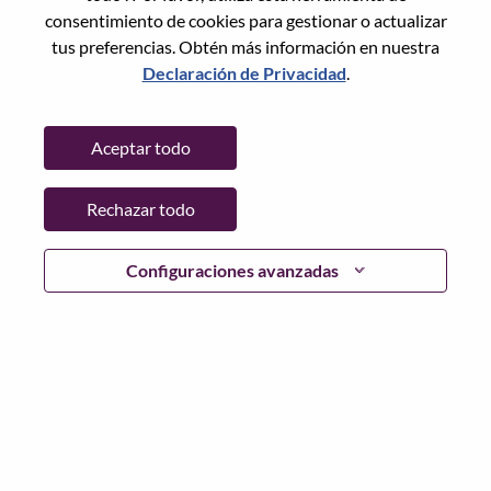
Restablece la contraseña con tu correo electrónico
Correo electrónico
*
consentimiento de cookies para gestionar o actualizar
tus preferencias. Obtén más información en nuestra
Declaración de Privacidad
.
Continuar
Aceptar todo
Volver
Rechazar todo
Configuraciones avanzadas
Lenovo.com
Privacidad
|
Términos de uso
|
Preguntas
Frecuentes
Sigue WeAreLenovo
|
Herramienta
de Consentimiento de Cookies