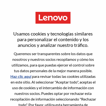
Menú
Restablecer contraseña
Usamos cookies y tecnologías similares
para personalizar el contenido y los
anuncios y analizar nuestro tráfico.
¿Estás seguro de que deseas
Queremos ser transparentes sobre los datos que
restablecer tu contraseña?
nosotros y nuestros socios recopilamos y cómo los
utilizamos, para que puedas ejercer el control sobre
tus datos personales de la mejor manera posible.
Enter the email address associated with your
Haz clic aquí
para revisar todas las cookies utilizadas
account, then click "Continue".
en este sitio. Al seleccionar "Aceptar todo", aceptas el
uso de cookies y el intercambio de información con
Te enviaremos un enlace por correo
nuestros socios. Puedes optar por rechazar esta
electrónico para restablecer tu contraseña.
recopilación de información seleccionando "Rechazar
todo". Por favor, utiliza esta herramienta de