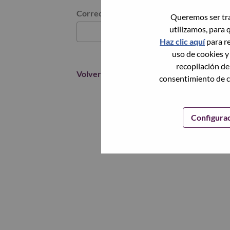
Restablece la contraseña con tu correo elec
Correo electrónico
*
Queremos ser tra
utilizamos, para 
Haz clic aquí
para re
uso de cookies y
recopilación de
Volver
consentimiento de c
Configura