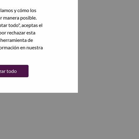
ilamos y cómo los
or manera posible.
ptar todo", aceptas el
por rechazar esta
a herramienta de
formación en nuestra
zar todo