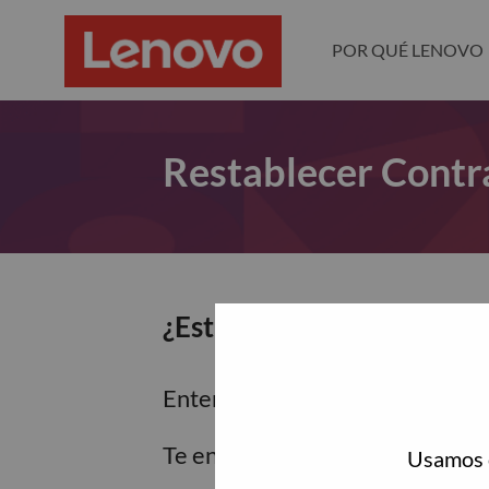
POR QUÉ LENOVO
Restablecer Contr
¿Estás seguro de que dese
Enter the email address associa
Te enviaremos un enlace por co
Usamos c