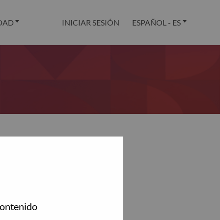
DAD
INICIAR SESIÓN
ESPAÑOL - ES
.
contenido