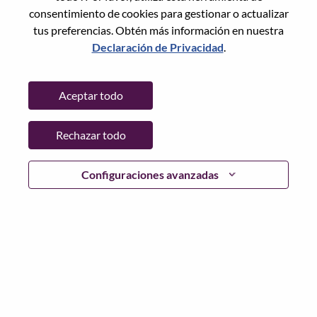
Restablece la contraseña con tu correo electrónico
Correo electrónico
*
consentimiento de cookies para gestionar o actualizar
tus preferencias. Obtén más información en nuestra
Declaración de Privacidad
.
Continuar
Aceptar todo
Volver
Rechazar todo
Configuraciones avanzadas
Lenovo.com
Privacidad
|
Términos de uso
|
Preguntas
Frecuentes
Sigue WeAreLenovo
|
Herramienta
de Consentimiento de Cookies