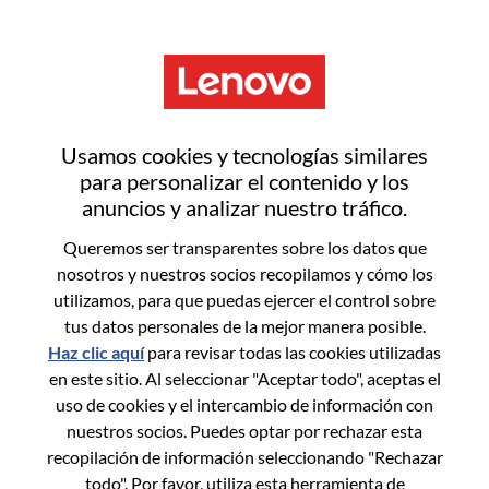
Menú
Restablecer contraseña
Usamos cookies y tecnologías similares
para personalizar el contenido y los
anuncios y analizar nuestro tráfico.
¿Estás seguro de que deseas
Queremos ser transparentes sobre los datos que
restablecer tu contraseña?
nosotros y nuestros socios recopilamos y cómo los
utilizamos, para que puedas ejercer el control sobre
tus datos personales de la mejor manera posible.
Enter the email address associated with your
Haz clic aquí
para revisar todas las cookies utilizadas
account, then click "Continue".
en este sitio. Al seleccionar "Aceptar todo", aceptas el
uso de cookies y el intercambio de información con
Te enviaremos un enlace por correo
nuestros socios. Puedes optar por rechazar esta
electrónico para restablecer tu contraseña.
recopilación de información seleccionando "Rechazar
todo". Por favor, utiliza esta herramienta de