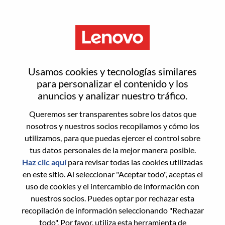
Menú
Restablecer contraseña
Usamos cookies y tecnologías similares
para personalizar el contenido y los
anuncios y analizar nuestro tráfico.
¿Estás seguro de que deseas
Queremos ser transparentes sobre los datos que
restablecer tu contraseña?
nosotros y nuestros socios recopilamos y cómo los
utilizamos, para que puedas ejercer el control sobre
tus datos personales de la mejor manera posible.
Enter the email address associated with your
Haz clic aquí
para revisar todas las cookies utilizadas
account, then click "Continue".
en este sitio. Al seleccionar "Aceptar todo", aceptas el
uso de cookies y el intercambio de información con
Te enviaremos un enlace por correo
nuestros socios. Puedes optar por rechazar esta
electrónico para restablecer tu contraseña.
recopilación de información seleccionando "Rechazar
todo". Por favor, utiliza esta herramienta de