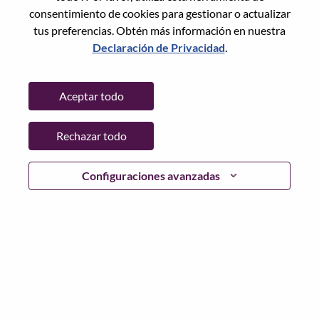
Restablece la contraseña con tu correo electrónico
Correo electrónico
*
consentimiento de cookies para gestionar o actualizar
tus preferencias. Obtén más información en nuestra
Declaración de Privacidad
.
Continuar
Aceptar todo
Volver
Rechazar todo
Configuraciones avanzadas
Lenovo.com
Privacidad
|
Términos de uso
|
Preguntas
Frecuentes
Sigue WeAreLenovo
|
Herramienta
de Consentimiento de Cookies