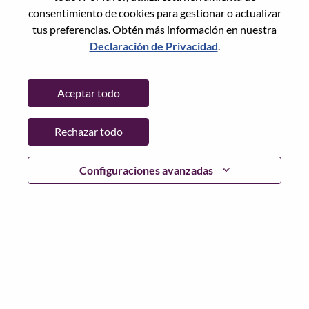
Restablece la contraseña con tu correo electrónico
Correo electrónico
*
consentimiento de cookies para gestionar o actualizar
tus preferencias. Obtén más información en nuestra
Declaración de Privacidad
.
Continuar
Aceptar todo
Volver
Rechazar todo
Configuraciones avanzadas
Lenovo.com
Privacidad
|
Términos de uso
|
Preguntas
Frecuentes
Sigue WeAreLenovo
|
Herramienta
de Consentimiento de Cookies