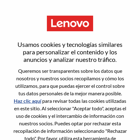
Menú
Restablecer contraseña
Usamos cookies y tecnologías similares
para personalizar el contenido y los
anuncios y analizar nuestro tráfico.
¿Estás seguro de que deseas
Queremos ser transparentes sobre los datos que
restablecer tu contraseña?
nosotros y nuestros socios recopilamos y cómo los
utilizamos, para que puedas ejercer el control sobre
tus datos personales de la mejor manera posible.
Enter the email address associated with your
Haz clic aquí
para revisar todas las cookies utilizadas
account, then click "Continue".
en este sitio. Al seleccionar "Aceptar todo", aceptas el
uso de cookies y el intercambio de información con
Te enviaremos un enlace por correo
nuestros socios. Puedes optar por rechazar esta
electrónico para restablecer tu contraseña.
recopilación de información seleccionando "Rechazar
todo". Por favor, utiliza esta herramienta de