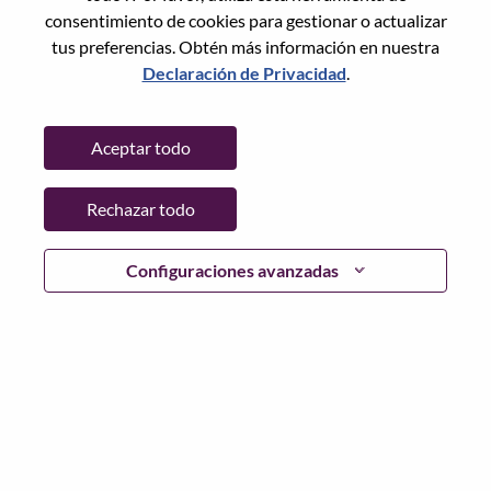
Restablece la contraseña con tu correo electrónico
Correo electrónico
*
consentimiento de cookies para gestionar o actualizar
tus preferencias. Obtén más información en nuestra
Declaración de Privacidad
.
Continuar
Aceptar todo
Volver
Rechazar todo
Configuraciones avanzadas
Lenovo.com
Privacidad
|
Términos de uso
|
Preguntas
Frecuentes
Sigue WeAreLenovo
|
Herramienta
de Consentimiento de Cookies