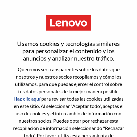
Menú
Restablecer contraseña
Usamos cookies y tecnologías similares
para personalizar el contenido y los
anuncios y analizar nuestro tráfico.
¿Estás seguro de que deseas
Queremos ser transparentes sobre los datos que
restablecer tu contraseña?
nosotros y nuestros socios recopilamos y cómo los
utilizamos, para que puedas ejercer el control sobre
tus datos personales de la mejor manera posible.
Enter the email address associated with your
Haz clic aquí
para revisar todas las cookies utilizadas
account, then click "Continue".
en este sitio. Al seleccionar "Aceptar todo", aceptas el
uso de cookies y el intercambio de información con
Te enviaremos un enlace por correo
nuestros socios. Puedes optar por rechazar esta
electrónico para restablecer tu contraseña.
recopilación de información seleccionando "Rechazar
todo". Por favor, utiliza esta herramienta de