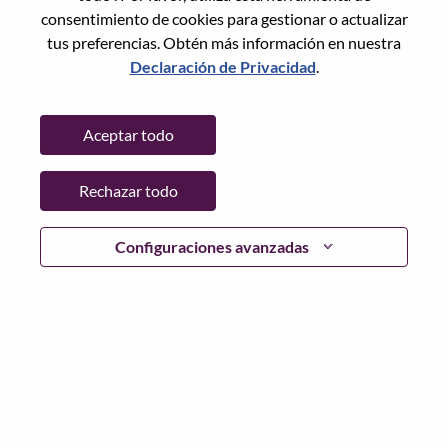
Restablece la contraseña con tu correo electrónico
Correo electrónico
*
consentimiento de cookies para gestionar o actualizar
tus preferencias. Obtén más información en nuestra
Declaración de Privacidad
.
Continuar
Aceptar todo
Volver
Rechazar todo
Configuraciones avanzadas
Lenovo.com
Privacidad
|
Términos de uso
|
Preguntas
Frecuentes
Sigue WeAreLenovo
|
Herramienta
de Consentimiento de Cookies