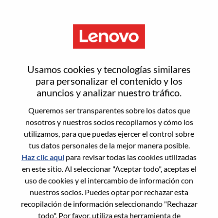
Menú
Restablecer contraseña
Usamos cookies y tecnologías similares
para personalizar el contenido y los
anuncios y analizar nuestro tráfico.
¿Estás seguro de que deseas
Queremos ser transparentes sobre los datos que
restablecer tu contraseña?
nosotros y nuestros socios recopilamos y cómo los
utilizamos, para que puedas ejercer el control sobre
tus datos personales de la mejor manera posible.
Enter the email address associated with your
Haz clic aquí
para revisar todas las cookies utilizadas
account, then click "Continue".
en este sitio. Al seleccionar "Aceptar todo", aceptas el
uso de cookies y el intercambio de información con
Te enviaremos un enlace por correo
nuestros socios. Puedes optar por rechazar esta
electrónico para restablecer tu contraseña.
recopilación de información seleccionando "Rechazar
todo". Por favor, utiliza esta herramienta de