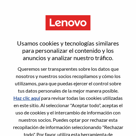
Menú
Restablecer contraseña
Usamos cookies y tecnologías similares
para personalizar el contenido y los
anuncios y analizar nuestro tráfico.
¿Estás seguro de que deseas
Queremos ser transparentes sobre los datos que
restablecer tu contraseña?
nosotros y nuestros socios recopilamos y cómo los
utilizamos, para que puedas ejercer el control sobre
tus datos personales de la mejor manera posible.
Enter the email address associated with your
Haz clic aquí
para revisar todas las cookies utilizadas
account, then click "Continue".
en este sitio. Al seleccionar "Aceptar todo", aceptas el
uso de cookies y el intercambio de información con
Te enviaremos un enlace por correo
nuestros socios. Puedes optar por rechazar esta
electrónico para restablecer tu contraseña.
recopilación de información seleccionando "Rechazar
todo". Por favor, utiliza esta herramienta de