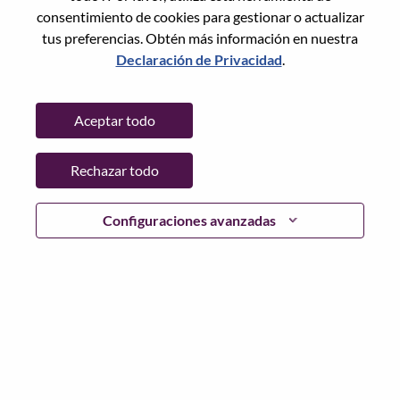
Restablece la contraseña con tu correo electrónico
Correo electrónico
*
consentimiento de cookies para gestionar o actualizar
tus preferencias. Obtén más información en nuestra
Declaración de Privacidad
.
Continuar
Aceptar todo
Volver
Rechazar todo
Configuraciones avanzadas
Lenovo.com
Privacidad
|
Términos de uso
|
Preguntas
Frecuentes
Sigue WeAreLenovo
|
Herramienta
de Consentimiento de Cookies