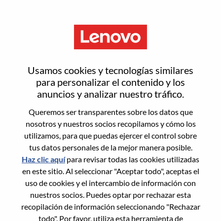
Menú
Restablecer contraseña
Usamos cookies y tecnologías similares
para personalizar el contenido y los
anuncios y analizar nuestro tráfico.
¿Estás seguro de que deseas
Queremos ser transparentes sobre los datos que
restablecer tu contraseña?
nosotros y nuestros socios recopilamos y cómo los
utilizamos, para que puedas ejercer el control sobre
tus datos personales de la mejor manera posible.
Enter the email address associated with your
Haz clic aquí
para revisar todas las cookies utilizadas
account, then click "Continue".
en este sitio. Al seleccionar "Aceptar todo", aceptas el
uso de cookies y el intercambio de información con
Te enviaremos un enlace por correo
nuestros socios. Puedes optar por rechazar esta
electrónico para restablecer tu contraseña.
recopilación de información seleccionando "Rechazar
todo". Por favor, utiliza esta herramienta de