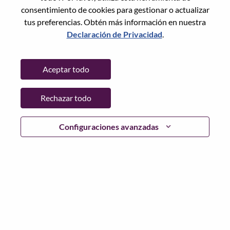
Restablece la contraseña con tu correo electrónico
Correo electrónico
*
consentimiento de cookies para gestionar o actualizar
tus preferencias. Obtén más información en nuestra
Declaración de Privacidad
.
Continuar
Aceptar todo
Volver
Rechazar todo
Configuraciones avanzadas
Lenovo.com
Privacidad
|
Términos de uso
|
Preguntas
Frecuentes
Sigue WeAreLenovo
|
Herramienta
de Consentimiento de Cookies