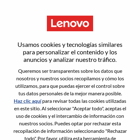
Menú
Restablecer contraseña
Usamos cookies y tecnologías similares
para personalizar el contenido y los
anuncios y analizar nuestro tráfico.
¿Estás seguro de que deseas
Queremos ser transparentes sobre los datos que
restablecer tu contraseña?
nosotros y nuestros socios recopilamos y cómo los
utilizamos, para que puedas ejercer el control sobre
tus datos personales de la mejor manera posible.
Enter the email address associated with your
Haz clic aquí
para revisar todas las cookies utilizadas
account, then click "Continue".
en este sitio. Al seleccionar "Aceptar todo", aceptas el
uso de cookies y el intercambio de información con
Te enviaremos un enlace por correo
nuestros socios. Puedes optar por rechazar esta
electrónico para restablecer tu contraseña.
recopilación de información seleccionando "Rechazar
todo". Por favor, utiliza esta herramienta de