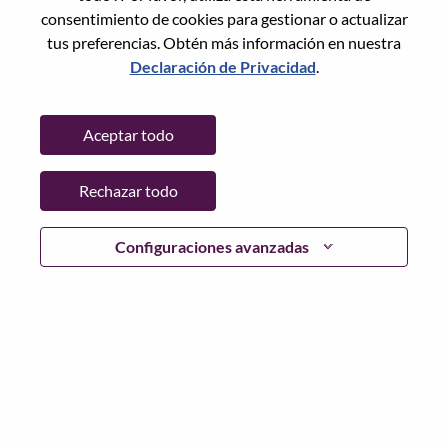
Restablece la contraseña con tu correo electrónico
Correo electrónico
*
consentimiento de cookies para gestionar o actualizar
tus preferencias. Obtén más información en nuestra
Declaración de Privacidad
.
Continuar
Aceptar todo
Volver
Rechazar todo
Configuraciones avanzadas
Lenovo.com
Privacidad
|
Términos de uso
|
Preguntas
Frecuentes
Sigue WeAreLenovo
|
Herramienta
de Consentimiento de Cookies