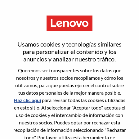
Menú
Restablecer contraseña
Usamos cookies y tecnologías similares
para personalizar el contenido y los
anuncios y analizar nuestro tráfico.
¿Estás seguro de que deseas
Queremos ser transparentes sobre los datos que
restablecer tu contraseña?
nosotros y nuestros socios recopilamos y cómo los
utilizamos, para que puedas ejercer el control sobre
tus datos personales de la mejor manera posible.
Enter the email address associated with your
Haz clic aquí
para revisar todas las cookies utilizadas
account, then click "Continue".
en este sitio. Al seleccionar "Aceptar todo", aceptas el
uso de cookies y el intercambio de información con
Te enviaremos un enlace por correo
nuestros socios. Puedes optar por rechazar esta
electrónico para restablecer tu contraseña.
recopilación de información seleccionando "Rechazar
todo". Por favor, utiliza esta herramienta de