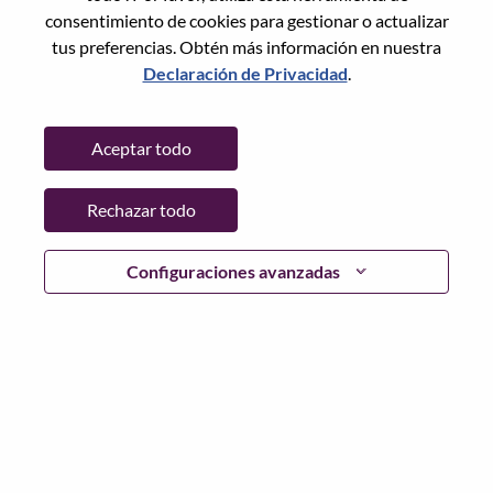
Restablece la contraseña con tu correo electrónico
Correo electrónico
*
consentimiento de cookies para gestionar o actualizar
tus preferencias. Obtén más información en nuestra
Declaración de Privacidad
.
Continuar
Aceptar todo
Volver
Rechazar todo
Configuraciones avanzadas
Lenovo.com
Privacidad
|
Términos de uso
|
Preguntas
Frecuentes
Sigue WeAreLenovo
|
Herramienta
de Consentimiento de Cookies