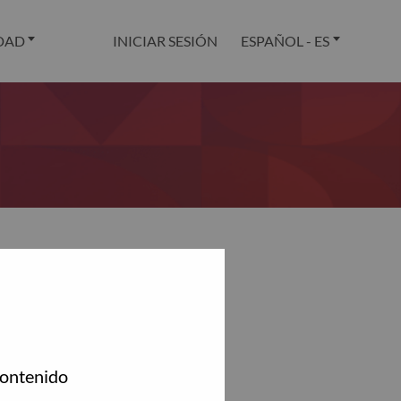
DAD
INICIAR SESIÓN
ESPAÑOL - ES
.
contenido