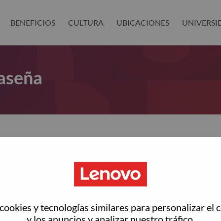
BENEFICIOS
CULTURA
UBICACIONES
UNIVERSI
aseña
as restablecer tu contraseña?
ted with your account, then click "Continue".
rreo electrónico para restablecer tu contraseña
ookies y tecnologías similares para personalizar el 
y los anuncios y analizar nuestro tráfico.