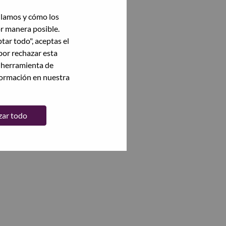
ilamos y cómo los
or manera posible.
ptar todo", aceptas el
por rechazar esta
a herramienta de
formación en nuestra
zar todo