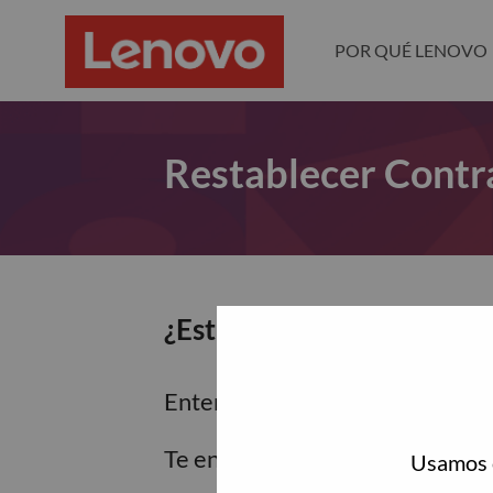
POR QUÉ LENOVO
Restablecer Contr
¿Estás seguro de que dese
Enter the email address associa
Te enviaremos un enlace por co
Usamos c