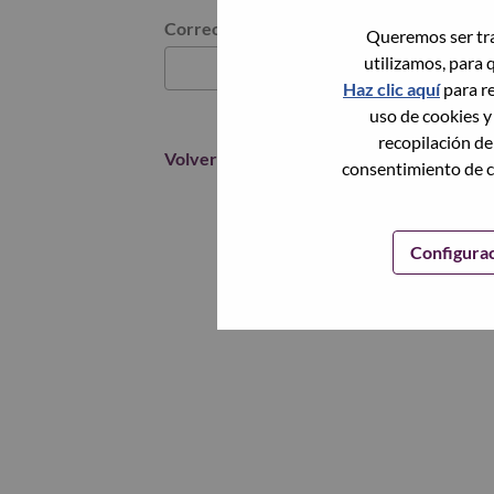
Restablece la contraseña con tu correo elec
Correo electrónico
*
Queremos ser tra
utilizamos, para 
Haz clic aquí
para re
uso de cookies y
recopilación de
Volver
consentimiento de c
Configura