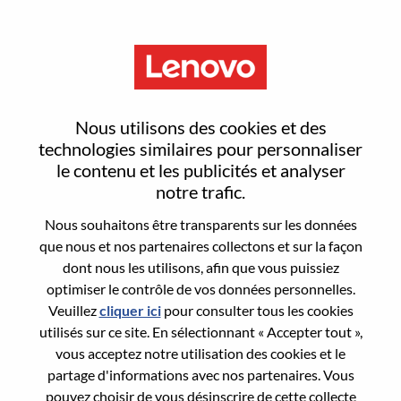
Menu
Advisory Software Engineer
Nous utilisons des cookies et des
technologies similaires pour personnaliser
le contenu et les publicités et analyser
notre trafic.
Nous souhaitons être transparents sur les données
General Information
que nous et nos partenaires collectons et sur la façon
dont nous les utilisons, afin que vous puissiez
Req #
WD00100665
optimiser le contrôle de vos données personnelles.
Career Area:
Génie logiciel
Veuillez
cliquer ici
pour consulter tous les cookies
utilisés sur ce site. En sélectionnant « Accepter tout »,
Country/Region:
Roumanie
vous acceptez notre utilisation des cookies et le
City:
Bucharest
partage d'informations avec nos partenaires. Vous
Date:
Vendredi, juillet 24, 2026
pouvez choisir de vous désinscrire de cette collecte