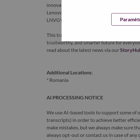
innovation is building a more equitable, tr
Lenovo is listed on the Hong Kong stock e
Paramètr
LNVGY).
This transformation together with Lenovo’s 
trustworthy, and smarter future for everyon
read about the latest news via our
StoryHu
Additional Locations
:
* Romania
AI PROCESSING NOTICE
We use AI-based tools to support some of ou
transcripts) in order to achieve better effi
make mistakes, but we always make sure th
always opt-out or contact us in case of any 