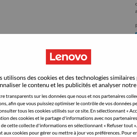
S
 utilisons des cookies et des technologies similaires
wn what we do. We WOW our customers.
naliser le contenu et les publicités et analyser notre 
e transparents sur les données que nous et nos partenaires collec
echnology powerhouse, ranked #153 in the Fortune Global
sons, afin que vous puissiez optimiser le contrôle de vos données pe
 day in 180 markets. Focused on a bold vision to deliver
nsulter tous les cookies utilisés sur ce site. En sélectionnant « Ac
 on its success as the world’s largest PC company with a full-
ation des cookies et le partage d'informations avec nos partenaire
d AI-optimized devices (PCs, workstations, smartphones,
de cette collecte d'informations en sélectionnant « Refuser tout ». 
edge, high performance computing and software defined
 aux cookies pour gérer ou mettre à jour vos préférences. Pour en
ervices. Lenovo’s continued investment in world-changing