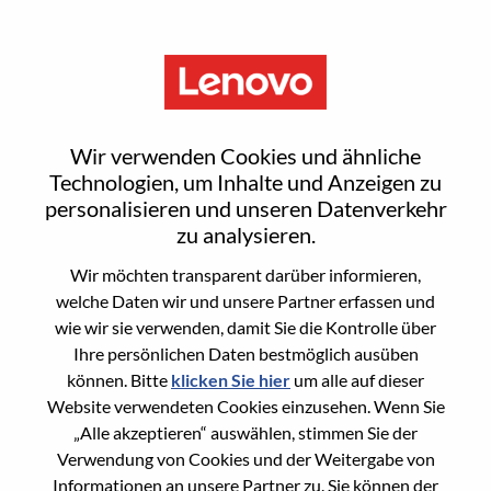
Menu
Backend Developer
Wir verwenden Cookies und ähnliche
Technologien, um Inhalte und Anzeigen zu
personalisieren und unseren Datenverkehr
zu analysieren.
Wir möchten transparent darüber informieren,
General Information
welche Daten wir und unsere Partner erfassen und
wie wir sie verwenden, damit Sie die Kontrolle über
Req #
WD00100056
Ihre persönlichen Daten bestmöglich ausüben
Career Area
Hardware-Engineering
können. Bitte
klicken Sie hier
um alle auf dieser
Website verwendeten Cookies einzusehen. Wenn Sie
Country/Region:
Rumänien
„Alle akzeptieren“ auswählen, stimmen Sie der
City:
Bucharest
Verwendung von Cookies und der Weitergabe von
Date:
Mittwoch, Juni 10, 2026
Informationen an unsere Partner zu. Sie können der