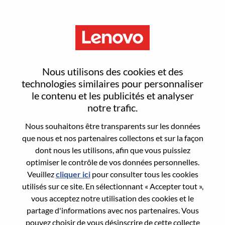
Menu
Senior Backend Developer
Nous utilisons des cookies et des
technologies similaires pour personnaliser
le contenu et les publicités et analyser
notre trafic.
Nous souhaitons être transparents sur les données
General Information
que nous et nos partenaires collectons et sur la façon
dont nous les utilisons, afin que vous puissiez
Req #
WD00100071
optimiser le contrôle de vos données personnelles.
Career Area:
Ingénierie matérielle
Veuillez
cliquer ici
pour consulter tous les cookies
utilisés sur ce site. En sélectionnant « Accepter tout »,
Country/Region:
Roumanie
vous acceptez notre utilisation des cookies et le
City:
Bucharest
partage d'informations avec nos partenaires. Vous
Date:
Mardi, août 4, 2026
pouvez choisir de vous désinscrire de cette collecte