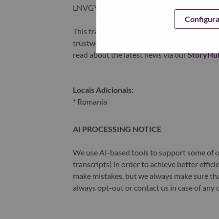
LNVGY).
Configur
This transformation together with Lenovo’s 
trustworthy, and smarter future for everyon
read about the latest news via our
StoryHu
Locais Adicionais
:
* Romania
AI PROCESSING NOTICE
We use AI-based tools to support some of ou
transcripts) in order to achieve better effi
make mistakes, but we always make sure th
always opt-out or contact us in case of any 