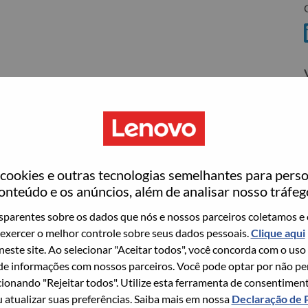
C
ovo
wn what we do. We WOW our customers.
ookies e outras tecnologias semelhantes para perso
echnology powerhouse, ranked #196 in the Fortune Global
onteúdo e os anúncios, além de analisar nosso tráfeg
 day in 180 markets. Focused on a bold vision to deliver
parentes sobre os dados que nós e nossos parceiros coletamos e 
 on its success as the world’s largest PC company with a full-
exercer o melhor controle sobre seus dados pessoais.
Clique aqui
d AI-optimized devices (PCs, workstations, smartphones,
 neste site. Ao selecionar "Aceitar todos", você concorda com o uso
edge, high performance computing and software defined
e informações com nossos parceiros. Você pode optar por não perm
ervices. Lenovo’s continued investment in world-changing
ionando "Rejeitar todos". Utilize esta ferramenta de consentimen
ustworthy, and smarter future for everyone, everywhere.
u atualizar suas preferências. Saiba mais em nossa
Declaração de 
xchange under Lenovo Group Limited (HKSE: 992) (ADR: