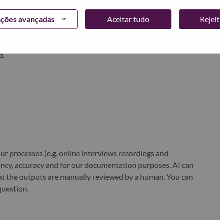
ações avançadas
Aceitar tudo
Rejei
world-changing innovation is building a more inclusive,
e, everywhere. To find out more visit
www.lenovo.com
, and
b
.
r processes (e.g. online interviews recordings and
ciency, accuracy and for our documentation purposes. AI can
at the outputs are manually reviewed by a human. You can
question.