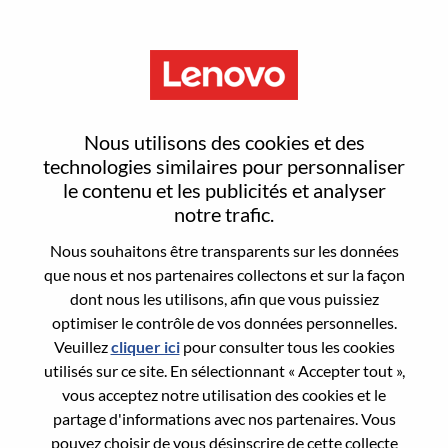
Menu
RTOS 系统工程师 - AI Wearable
Nous utilisons des cookies et des
technologies similaires pour personnaliser
le contenu et les publicités et analyser
notre trafic.
Nous souhaitons être transparents sur les données
General Information
que nous et nos partenaires collectons et sur la façon
dont nous les utilisons, afin que vous puissiez
Req #
100017215
optimiser le contrôle de vos données personnelles.
Career Area:
Ingénierie
Veuillez
cliquer ici
pour consulter tous les cookies
utilisés sur ce site. En sélectionnant « Accepter tout »,
Country/Region:
Chine
vous acceptez notre utilisation des cookies et le
State:
Shanghai
partage d'informations avec nos partenaires. Vous
City:
上海（Shanghai）
pouvez choisir de vous désinscrire de cette collecte