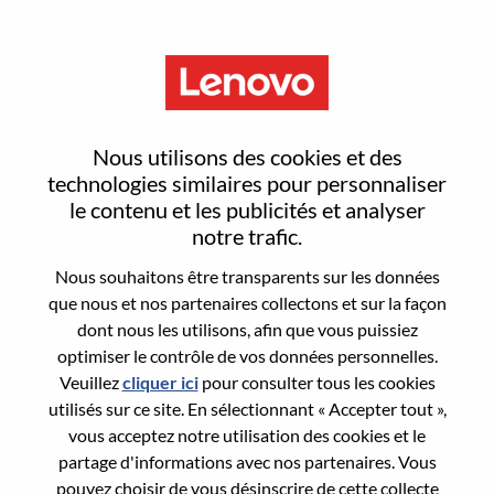
Menu
Senior AI Developer
Nous utilisons des cookies et des
technologies similaires pour personnaliser
le contenu et les publicités et analyser
notre trafic.
Nous souhaitons être transparents sur les données
General Information
que nous et nos partenaires collectons et sur la façon
dont nous les utilisons, afin que vous puissiez
Req #
WD00099376
optimiser le contrôle de vos données personnelles.
Career Area:
Intelligence artificielle
Veuillez
cliquer ici
pour consulter tous les cookies
utilisés sur ce site. En sélectionnant « Accepter tout »,
Country/Region:
Roumanie
vous acceptez notre utilisation des cookies et le
City:
Bucharest
partage d'informations avec nos partenaires. Vous
Date:
Mercredi, juin 3, 2026
pouvez choisir de vous désinscrire de cette collecte