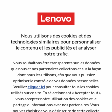
Menu
Senior AI Developer
Nous utilisons des cookies et des
technologies similaires pour personnaliser
le contenu et les publicités et analyser
notre trafic.
Nous souhaitons être transparents sur les données
General Information
que nous et nos partenaires collectons et sur la façon
dont nous les utilisons, afin que vous puissiez
Req #
WD00099514
optimiser le contrôle de vos données personnelles.
Career Area:
Intelligence artificielle
Veuillez
cliquer ici
pour consulter tous les cookies
utilisés sur ce site. En sélectionnant « Accepter tout »,
Country/Region:
Canada
vous acceptez notre utilisation des cookies et le
State:
Ontario
partage d'informations avec nos partenaires. Vous
City:
Markham
pouvez choisir de vous désinscrire de cette collecte