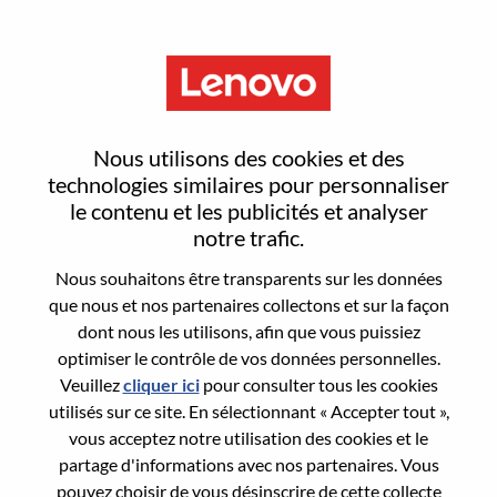
Menu
Sr. DevSecOps Manager
Nous utilisons des cookies et des
technologies similaires pour personnaliser
le contenu et les publicités et analyser
notre trafic.
Nous souhaitons être transparents sur les données
General Information
que nous et nos partenaires collectons et sur la façon
dont nous les utilisons, afin que vous puissiez
Req #
WD00100023
optimiser le contrôle de vos données personnelles.
Career Area:
Ingénierie matérielle
Veuillez
cliquer ici
pour consulter tous les cookies
utilisés sur ce site. En sélectionnant « Accepter tout »,
Country/Region:
Roumanie
vous acceptez notre utilisation des cookies et le
City:
Bucharest
partage d'informations avec nos partenaires. Vous
Date:
Mercredi, juin 17, 2026
pouvez choisir de vous désinscrire de cette collecte