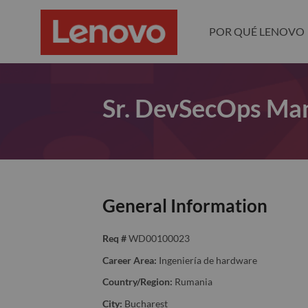
POR QUÉ LENOVO
Sr. DevSecOps Ma
General Information
Req #
WD00100023
Career Area:
Ingeniería de hardware
Country/Region:
Rumania
City:
Bucharest