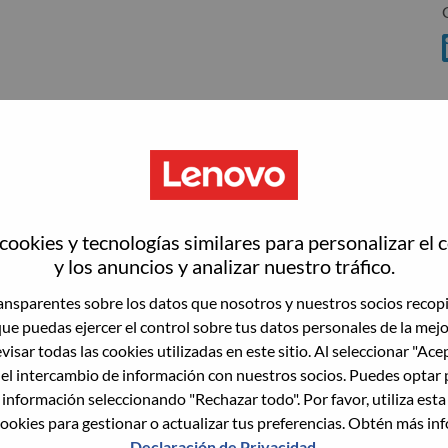
wn what we do. We WOW our customers.
ookies y tecnologías similares para personalizar el 
y los anuncios y analizar nuestro tráfico.
echnology powerhouse, ranked #196 in the Fortune Global
 day in 180 markets. Focused on a bold vision to deliver
nsparentes sobre los datos que nosotros y nuestros socios recop
 on its success as the world’s largest PC company with a full-
que puedas ejercer el control sobre tus datos personales de la mej
d AI-optimized devices (PCs, workstations, smartphones,
visar todas las cookies utilizadas en este sitio. Al seleccionar "Ace
edge, high performance computing and software defined
 el intercambio de información con nuestros socios. Puedes optar 
ervices. Lenovo’s continued investment in world-changing
 información seleccionando "Rechazar todo". Por favor, utiliza est
ustworthy, and smarter future for everyone, everywhere.
ookies para gestionar o actualizar tus preferencias. Obtén más in
xchange under Lenovo Group Limited (HKSE: 992) (ADR:
Declaración de Privacidad
.