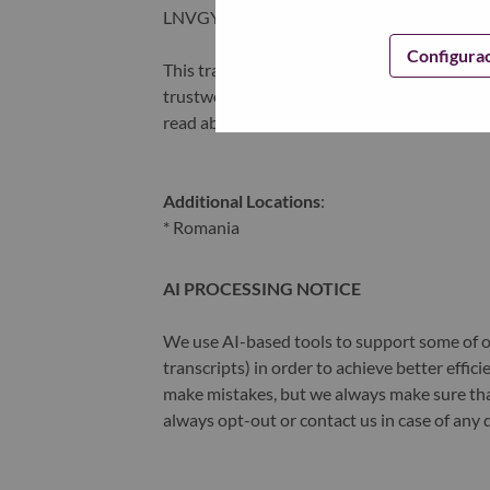
LNVGY).
Configura
This transformation together with Lenovo’s 
trustworthy, and smarter future for everyon
read about the latest news via our
StoryHu
Additional Locations
:
* Romania
AI PROCESSING NOTICE
We use AI-based tools to support some of ou
transcripts) in order to achieve better effi
make mistakes, but we always make sure th
always opt-out or contact us in case of any 