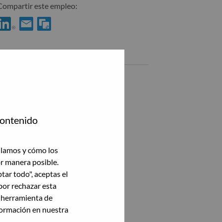
Compartir este empleo:
Compartir %jobname% con LinkedIn
Compartir %jobname% con un amigo por correo electrónico
Empleos similares
AI ML Architect
Bucharest, Rumania,
Senior Backend Developer
contenido
Bucharest, Rumania,
Cloud AI/ML Engineer
ilamos y cómo los
Bucharest, Rumania,
or manera posible.
ptar todo", aceptas el
Gen AI Engineer
por rechazar esta
Bucharest, Rumania,
a herramienta de
formación en nuestra
Ver todas