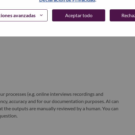
ciones avanzadas
Aceptar todo
Recha
world-changing innovation is building a more inclusive,
e, everywhere. To find out more visit
www.lenovo.com
, and
b
.
r processes (e.g. online interviews recordings and
ciency, accuracy and for our documentation purposes. AI can
at the outputs are manually reviewed by a human. You can
question.