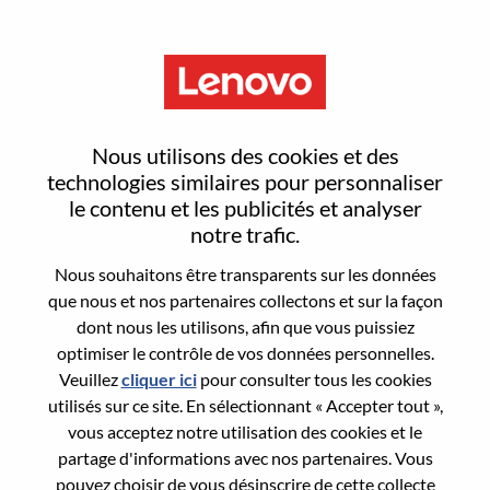
Menu
Staff Data Engineer
Nous utilisons des cookies et des
technologies similaires pour personnaliser
le contenu et les publicités et analyser
notre trafic.
Nous souhaitons être transparents sur les données
General Information
que nous et nos partenaires collectons et sur la façon
dont nous les utilisons, afin que vous puissiez
Req #
WD00099274
optimiser le contrôle de vos données personnelles.
Career Area:
Gestion et analyse des données
Veuillez
cliquer ici
pour consulter tous les cookies
utilisés sur ce site. En sélectionnant « Accepter tout »,
Country/Region:
Malaisie
vous acceptez notre utilisation des cookies et le
State:
Wilayah Persekutuan Kuala Lumpur
partage d'informations avec nos partenaires. Vous
City:
Kuala Lumpur
pouvez choisir de vous désinscrire de cette collecte