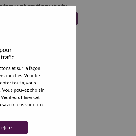
pte en quelques étapes simples.
Register
 pour
trafic.
tons et sur la façon
rsonnelles. Veuillez
cepter tout », vous
s. Vous pouvez choisir
Veuillez utiliser cet
 savoir plus sur notre
rejeter