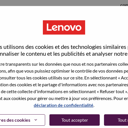
com
 utilisons des cookies et des technologies similaires
naliser le contenu et les publicités et analyser notre 
e transparents sur les données que nous et nos partenaires collec
sons, afin que vous puissiez optimiser le contrôle de vos données pe
nsulter tous les cookies utilisés sur ce site. En sélectionnant « Ac
ation des cookies et le partage d'informations avec nos partenaire
sauvegardé votre adresse email dans nos
de cette collecte d'informations en sélectionnant « Refuser tout ». 
 pour réinitialiser votre compte et vous
 aux cookies pour gérer ou mettre à jour vos préférences. Pour en
déclaration de confidentialité
.
 connecter ou pour vous inscrire, merci de
te:
hrsupport@lenovo.com
et de décrire en anglais
es des cookies
Tout accepter
Tout 
nclure "applicant Login Issue" dans l'objet du