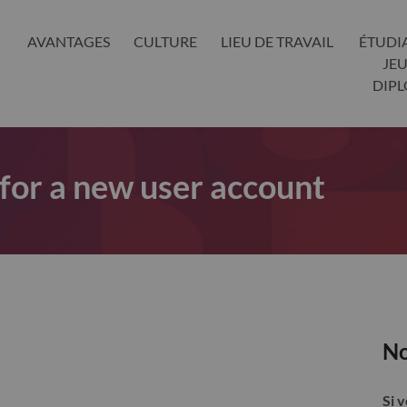
AVANTAGES
CULTURE
LIEU DE TRAVAIL
ÉTUDI
JE
DIP
 for a new user account
No
Si 