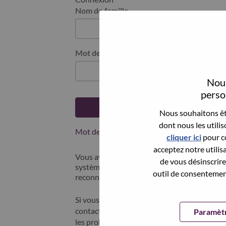
Nom de famille
Mot de passe
Nous
person
Se connecter
Nous souhaitons êtr
dont nous les utili
Mot de passe oublié ?
cliquer ici
pour co
acceptez notre utilis
Vous avez postulé récemment ? Nous avons 
de vous désinscrire 
systèmes; sélectionner "mot de passe oublié"
outil de consentement
reconnecter.
Si vous rencontrez des difficultés pour vous
contacter nos équipes RH à l'adresse suivan
Paramètr
les problèmes que vous rencontrez. Merci d'i