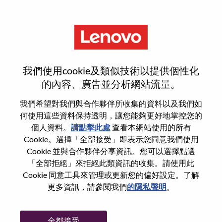
功能
登入或註冊新使用者帳戶
我們使用cookie及類似技術以提供個性化
的內容、廣告並分析網站流量。
我們希望對我們與合作夥伴所收集的資料以及我們如
何使用這些資料保持透明，讓您能夠更好地掌控您的
回訪使用者
個人資料。
請點擊此處
查看本網站使用的所有
Cookie。選擇「全部接受」即表示您同意我們使用
Cookie 並與合作夥伴分享資訊。您可以選擇點選
姓氏
「全部拒絕」來拒絕此類資訊的收集。請使用此
學位名稱
Cookie 同意工具來管理或更新您的偏好設定。了解
更多資訊，請參閱我們
的隱私聲明
。
密碼
全都接受