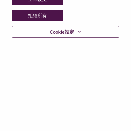
拒絕所有
登入
Cookie設定
忘記密碼了？
若你曾使用你的電子郵件申請我們的職位，你可以選擇”
忘記密碼”重新設定你的登入資料
如遇上登入問題，或無法建立帳號。請連絡我們的人力
資源部門
hrsupport@lenovo.com
請在郵件的主題寫上
“Application login issue” 及在郵件中例明你遇到的問題和
附上截圖。我們將盡快與你聯絡。
我們非常榮幸與你分享我們全新的求職網頁。你可以透
過全新的功能，隨時查閱你申請職位的狀況，訂閱新職
位發佈資訊，了解為何我們喜歡在聯想工作的資訊，和
加入聯想人才社團。