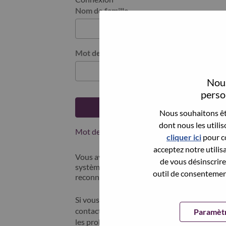
Nom de famille
Mot de passe
Nous
person
Se connecter
Nous souhaitons êtr
dont nous les utili
Mot de passe oublié ?
cliquer ici
pour co
acceptez notre utilis
Vous avez postulé récemment ? Nous avons 
de vous désinscrire 
systèmes; sélectionner "mot de passe oublié"
outil de consentement
reconnecter.
Si vous rencontrez des difficultés pour vous
contacter nos équipes RH à l'adresse suivan
Paramètr
les problèmes que vous rencontrez. Merci d'i