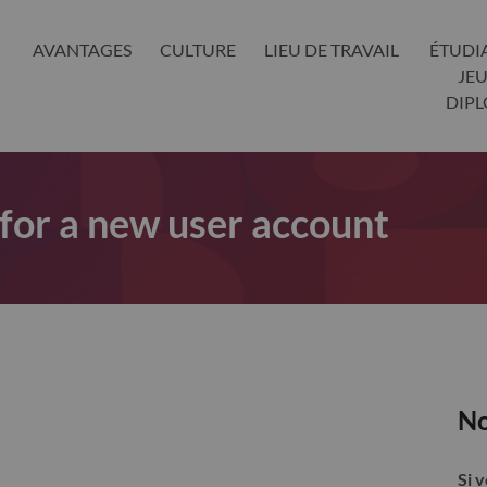
AVANTAGES
CULTURE
LIEU DE TRAVAIL
ÉTUDI
JE
DIP
 for a new user account
No
Si 