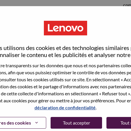
com
 utilisons des cookies et des technologies similaires
naliser le contenu et les publicités et analyser notre 
e transparents sur les données que nous et nos partenaires collec
sons, afin que vous puissiez optimiser le contrôle de vos données pe
nsulter tous les cookies utilisés sur ce site. En sélectionnant « Ac
ation des cookies et le partage d'informations avec nos partenaire
sauvegardé votre adresse email dans nos
de cette collecte d'informations en sélectionnant « Refuser tout ». 
 pour réinitialiser votre compte et vous
 aux cookies pour gérer ou mettre à jour vos préférences. Pour en
déclaration de confidentialité
.
 connecter ou pour vous inscrire, merci de
te:
hrsupport@lenovo.com
et de décrire en anglais
es des cookies
Tout accepter
Tout 
nclure "applicant Login Issue" dans l'objet du