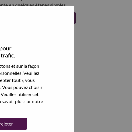
pte en quelques étapes simples.
Register
 pour
trafic.
tons et sur la façon
rsonnelles. Veuillez
cepter tout », vous
s. Vous pouvez choisir
Veuillez utiliser cet
 savoir plus sur notre
rejeter