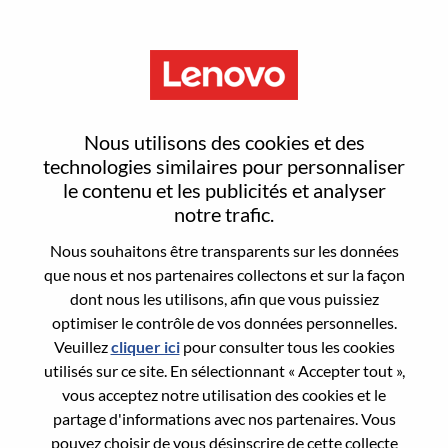
Menu
Reset password
Nous utilisons des cookies et des
technologies similaires pour personnaliser
le contenu et les publicités et analyser
Are you sure you want to reset your
notre trafic.
password?
Nous souhaitons être transparents sur les données
que nous et nos partenaires collectons et sur la façon
dont nous les utilisons, afin que vous puissiez
Enter the email address associated with your
optimiser le contrôle de vos données personnelles.
account, then click "Continue".
Veuillez
cliquer ici
pour consulter tous les cookies
utilisés sur ce site. En sélectionnant « Accepter tout »,
We will email you a link to reset your
vous acceptez notre utilisation des cookies et le
password.
partage d'informations avec nos partenaires. Vous
pouvez choisir de vous désinscrire de cette collecte