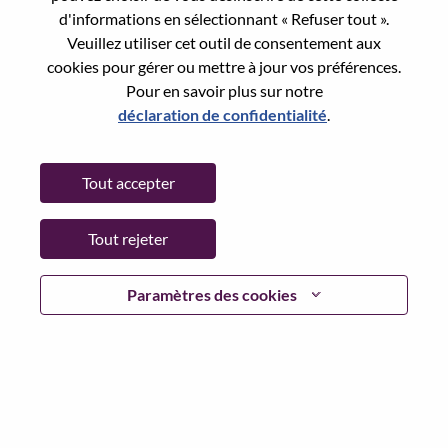
Reset password with your e-mail
E-mail
*
d'informations en sélectionnant « Refuser tout ».
Veuillez utiliser cet outil de consentement aux
cookies pour gérer ou mettre à jour vos préférences.
Pour en savoir plus sur notre
déclaration de confidentialité
.
Continue
Tout accepter
Go Back
Tout rejeter
Lenovo.com
Paramètres des cookies
Confidentialité
|
Conditions d’utilisation
|
FAQ
Suivez WeAreLenovo
|
Outil de
Consentement aux Cookies