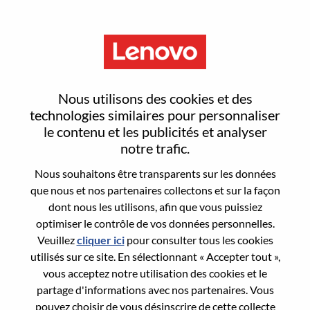
Menu
Reset password
Nous utilisons des cookies et des
technologies similaires pour personnaliser
le contenu et les publicités et analyser
Are you sure you want to reset your
notre trafic.
password?
Nous souhaitons être transparents sur les données
que nous et nos partenaires collectons et sur la façon
dont nous les utilisons, afin que vous puissiez
Enter the email address associated with your
optimiser le contrôle de vos données personnelles.
account, then click "Continue".
Veuillez
cliquer ici
pour consulter tous les cookies
utilisés sur ce site. En sélectionnant « Accepter tout »,
We will email you a link to reset your
vous acceptez notre utilisation des cookies et le
password.
partage d'informations avec nos partenaires. Vous
pouvez choisir de vous désinscrire de cette collecte