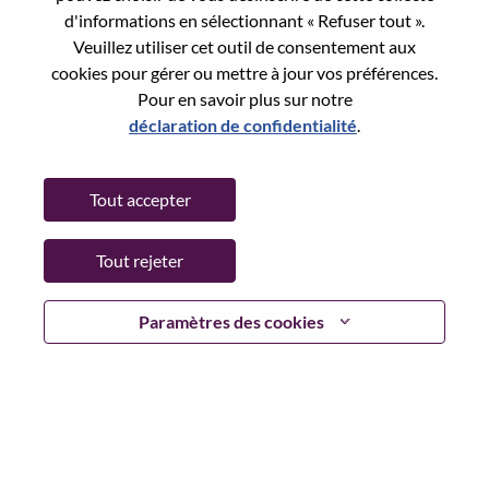
Reset password with your e-mail
E-mail
*
d'informations en sélectionnant « Refuser tout ».
Veuillez utiliser cet outil de consentement aux
cookies pour gérer ou mettre à jour vos préférences.
Pour en savoir plus sur notre
déclaration de confidentialité
.
Continue
Tout accepter
Go Back
Tout rejeter
Lenovo.com
Paramètres des cookies
Confidentialité
|
Conditions d’utilisation
|
FAQ
Suivez WeAreLenovo
|
Outil de
Consentement aux Cookies