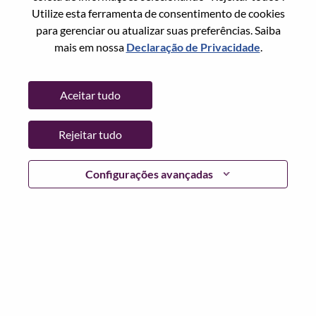
Redefinir senha com seu email
Email
*
Utilize esta ferramenta de consentimento de cookies
para gerenciar ou atualizar suas preferências. Saiba
mais em nossa
Declaração de Privacidade
.
Continuar
Aceitar tudo
Voltar
Rejeitar tudo
Configurações avançadas
Lenovo.com
Privacidade
|
Termos de uso
|
Perguntas
frequentes
Siga WeAreLenovo
|
Ferramenta de
Consentimento de Cookies