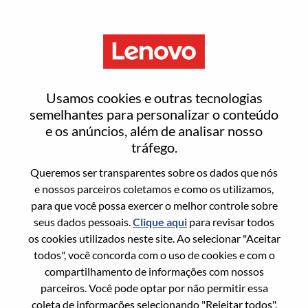
Menu
Redefinir senha
Usamos cookies e outras tecnologias
semelhantes para personalizar o conteúdo
e os anúncios, além de analisar nosso
Tem certeza que deseja redefinir sua
tráfego.
senha?
Queremos ser transparentes sobre os dados que nós
e nossos parceiros coletamos e como os utilizamos,
para que você possa exercer o melhor controle sobre
Enter the email address associated with your
seus dados pessoais.
Clique aqui
para revisar todos
account, then click "Continue".
os cookies utilizados neste site. Ao selecionar "Aceitar
todos", você concorda com o uso de cookies e com o
Vamos enviar por email um link para você
compartilhamento de informações com nossos
redefinir sua senha.
parceiros. Você pode optar por não permitir essa
coleta de informações selecionando "Rejeitar todos".