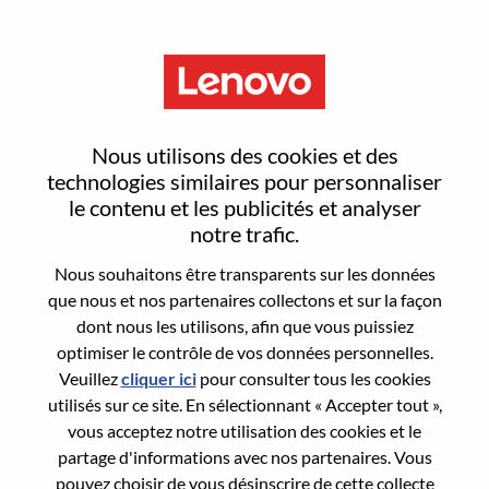
Menu
Reset password
Nous utilisons des cookies et des
technologies similaires pour personnaliser
le contenu et les publicités et analyser
Are you sure you want to reset your
notre trafic.
password?
Nous souhaitons être transparents sur les données
que nous et nos partenaires collectons et sur la façon
dont nous les utilisons, afin que vous puissiez
Enter the email address associated with your
optimiser le contrôle de vos données personnelles.
account, then click "Continue".
Veuillez
cliquer ici
pour consulter tous les cookies
utilisés sur ce site. En sélectionnant « Accepter tout »,
We will email you a link to reset your
vous acceptez notre utilisation des cookies et le
password.
partage d'informations avec nos partenaires. Vous
pouvez choisir de vous désinscrire de cette collecte