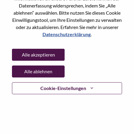
Reset password with your e-mail
E-mail
*
Datenerfassung widersprechen, indem Sie „Alle
ablehnen“ auswählen. Bitte nutzen Sie dieses Cookie
Einwilligungstool, um Ihre Einstellungen zu verwalten
oder zu aktualisieren. Erfahren Sie mehr in unserer
Datenschutzerklärung
.
Continue
Alle akzeptieren
Go Back
Alle ablehnen
Lenovo.com
Cookie-Einstellungen
Datenschutz
|
Nutzungsbedingungen
|
FAQs
WeAreLenovo folgen
|
Cookie
Einwilligungstool