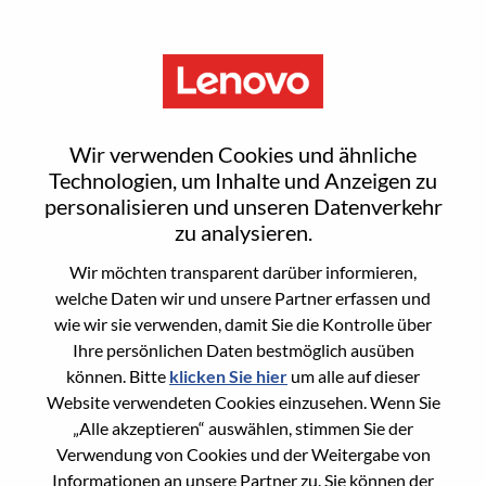
Menu
Reset password
Wir verwenden Cookies und ähnliche
Technologien, um Inhalte und Anzeigen zu
personalisieren und unseren Datenverkehr
Are you sure you want to reset your
zu analysieren.
password?
Wir möchten transparent darüber informieren,
welche Daten wir und unsere Partner erfassen und
wie wir sie verwenden, damit Sie die Kontrolle über
Enter the email address associated with your
Ihre persönlichen Daten bestmöglich ausüben
account, then click "Continue".
können. Bitte
klicken Sie hier
um alle auf dieser
Website verwendeten Cookies einzusehen. Wenn Sie
We will email you a link to reset your
„Alle akzeptieren“ auswählen, stimmen Sie der
password.
Verwendung von Cookies und der Weitergabe von
Informationen an unsere Partner zu. Sie können der