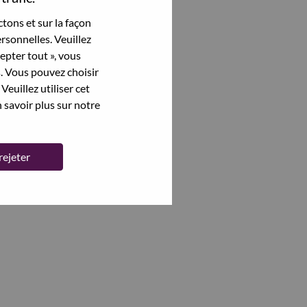
tons et sur la façon
rsonnelles. Veuillez
cepter tout », vous
s. Vous pouvez choisir
Veuillez utiliser cet
 savoir plus sur notre
rejeter