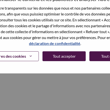
et your password.
e transparents sur les données que nous et nos partenaires collec
sons, afin que vous puissiez optimiser le contrôle de vos données pe
nsulter tous les cookies utilisés sur ce site. En sélectionnant « Ac
ation des cookies et le partage d'informations avec nos partenaire
Continue
de cette collecte d'informations en sélectionnant « Refuser tout ». 
 aux cookies pour gérer ou mettre à jour vos préférences. Pour en
déclaration de confidentialité
.
es des cookies
Tout accepter
Tout 