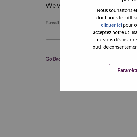
We will email you a link to res
Nous souhaitons êtr
dont nous les utili
Reset password with your e-mail
E-mail
*
cliquer ici
pour co
acceptez notre utilis
de vous désinscrire 
outil de consentement
Go Back
Paramètr