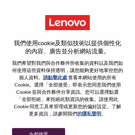
功能
重設密碼
我們使用cookie及類似技術以提供個性化
的內容、廣告並分析網站流量。
您是否確定要重設密碼？
我們希望對我們與合作夥伴所收集的資料以及我們如
何使用這些資料保持透明，讓您能夠更好地掌控您的
個人資料。
請點擊此處
查看本網站使用的所有
Enter the email address associated with your
Cookie。選擇「全部接受」即表示您同意我們使用
account, then click "Continue".
Cookie 並與合作夥伴分享資訊。您可以選擇點選
「全部拒絕」來拒絕此類資訊的收集。請使用此
我們將會傳送重設密碼連結的電子郵件。
Cookie 同意工具來管理或更新您的偏好設定。了解
更多資訊，請參閱我們
的隱私聲明
。
透過電子郵件重設密碼
電子郵件
*
全都接受