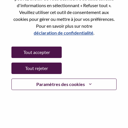
Reset password with your e-mail
E-mail
*
d'informations en sélectionnant « Refuser tout ».
Veuillez utiliser cet outil de consentement aux
cookies pour gérer ou mettre à jour vos préférences.
Pour en savoir plus sur notre
déclaration de confidentialité
.
Continue
Tout accepter
Go Back
Tout rejeter
Lenovo.com
Paramètres des cookies
Confidentialité
|
Conditions d’utilisation
|
FAQ
Suivez WeAreLenovo
|
Outil de
Consentement aux Cookies